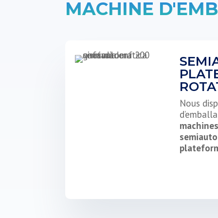
MACHINE D'EMB
SEMI
PLAT
ROTA
Nous dis
d’emballa
machines
semiauto
platefor