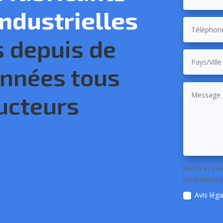
ndustrielles
s depuis de
nnées tous
ucteurs
J'ai lu et j
confidentia
Avis léga