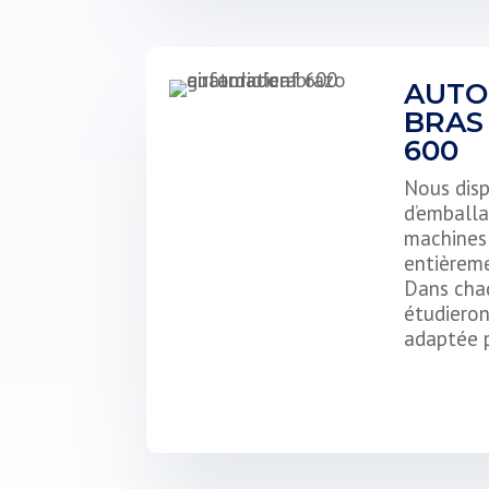
AUTO
BRAS 
600
Nous dis
d’emballa
machines 
entièrem
Dans cha
étudieron
adaptée p