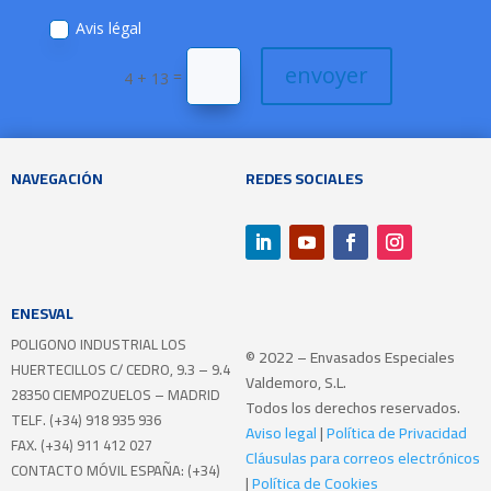
Avis légal
envoyer
=
4 + 13
NAVEGACIÓN
REDES SOCIALES
ENESVAL
POLIGONO INDUSTRIAL LOS
© 2022 – Envasados Especiales
HUERTECILLOS
C/ CEDRO, 9.3 – 9.4
Valdemoro, S.L.
28350 CIEMPOZUELOS – MADRID
Todos los derechos reservados.
TELF. (+34) 918 935 936
Aviso legal
|
Política de Privacidad
FAX. (+34) 911 412 027
Cláusulas para correos electrónicos
CONTACTO MÓVIL ESPAÑA: (+34)
|
Política de Cookies