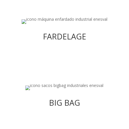
FARDELAGE
Nous proposons des équipements de fardelage
avec des machines semi-automatiques,
FARDELAGE
automatiques à plateau tournant, à bras rotatif,
etc.
BIG BAG
Nous disposons d’une large gamme de systèmes
de remplissage de big bags pour la manutention
BIG BAG
des différents produits nécessitant ce type
d’emballage spécial