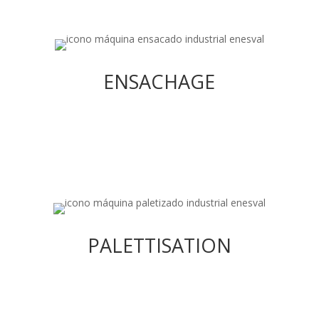
ENSACHAGE
Nos systèmes de mise en sac fonctionnent dans
des secteurs tels que les aliments pour animaux,
ENSACHAGE
les engrais, les ciments, les plâtres, les farines,
la chaux, etc.
PALETTISATION
Nous disposons de la gamme la plus complète
de solutions de palettisation du marché :
PALETTISATION
palettiseurs à entraînement, robots palettiseurs
et palettiseurs cartésiens