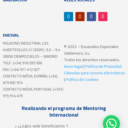
NAVEGACIÓN
REDES SOCIALES
ENESVAL
POLIGONO INDUSTRIAL LOS
© 2022 – Envasados Especiales
HUERTECILLOS
C/ CEDRO, 9.3 – 9.4
Valdemoro, S.L.
28350 CIEMPOZUELOS – MADRID
Todos los derechos reservados.
TELF. (+34) 918 935 936
Aviso legal
|
Política de Privacidad
FAX. (+34) 911 412 027
Cláusulas para correos electrónicos
CONTACTO MÓVIL ESPAÑA: (+34)
|
Política de Cookies
679 692 974
CONTACTO MÓVIL PORTUGAL (+351)
915 914 479
Realizando el programa de Mentoring
Internacional