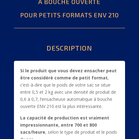
À BOUCHE OUVERTE
POUR PETITS FORMATS ENV 210
DESCRIPTION
Si le produit que vous devez ensacher peut
être considéré comme de petit format
,
c’est-à-dire que le poids de votre sac se situe
entre 0,5 et 2 kg avec une densité de produit de
0,6 à 0,7, l’ensacheuse automatique à bouche
ouverte ENV 210 est la plus intéressante.
La capacité de production est vraiment
impressionnante, entre 700 et 800
sacs/heure
, selon le type de produit et le poids