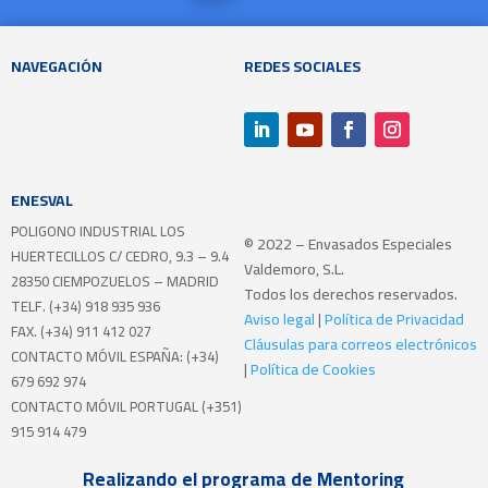
NAVEGACIÓN
REDES SOCIALES
ENESVAL
POLIGONO INDUSTRIAL LOS
© 2022 – Envasados Especiales
HUERTECILLOS
C/ CEDRO, 9.3 – 9.4
Valdemoro, S.L.
28350 CIEMPOZUELOS – MADRID
Todos los derechos reservados.
TELF. (+34) 918 935 936
Aviso legal
|
Política de Privacidad
FAX. (+34) 911 412 027
Cláusulas para correos electrónicos
CONTACTO MÓVIL ESPAÑA: (+34)
|
Política de Cookies
679 692 974
CONTACTO MÓVIL PORTUGAL (+351)
915 914 479
Realizando el programa de Mentoring