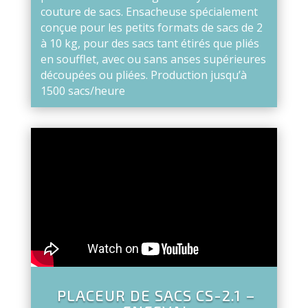
couture de sacs.
Ensacheuse spécialement
conçue pour les petits formats de sacs de 2
à 10 kg, pour des sacs tant étirés que pliés
en soufflet, avec ou sans anses supérieures
découpées ou pliées.
Production jusqu’à
1500 sacs/heure
PLACEUR DE SACS CS-2.1 –