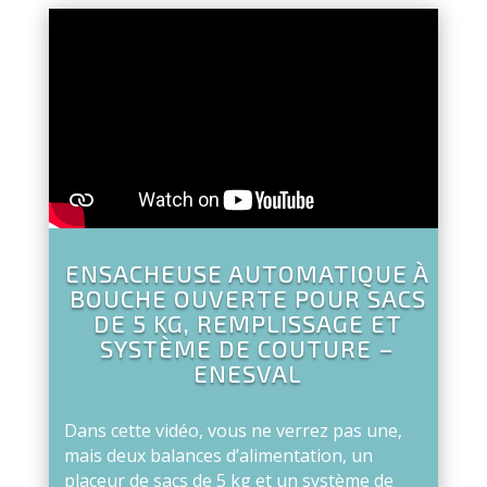
ENSACHEUSE AUTOMATIQUE À
BOUCHE OUVERTE POUR SACS
DE 5 KG, REMPLISSAGE ET
SYSTÈME DE COUTURE –
ENESVAL
Dans cette vidéo, vous ne verrez pas une,
mais deux balances d’alimentation, un
placeur de sacs de 5 kg et un système de