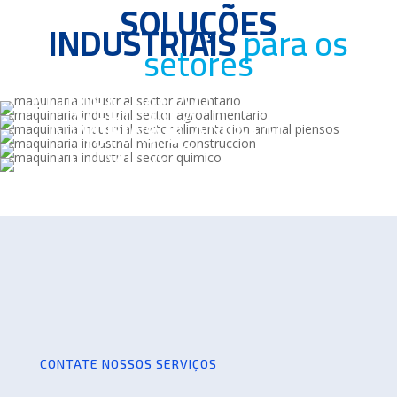
SOLUÇÕES
INDUSTRIAIS
para os
setores
ALIMENTAÇÃO
AGRÍCOLA
NUTRIÇÃO ANIMAL
MINAS E
CONSTRUÇÃO
QUÍMICA
CONTATE NOSSOS SERVIÇOS