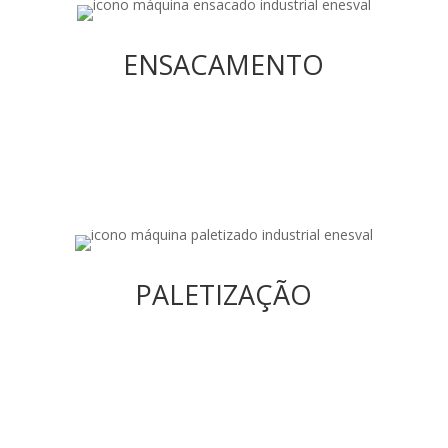
ENSACAMENTO
Nossos colocadores de sacos estão funcionando
ENSACAMENTO
em setores como petfood, rações, fertilizantes,
cimentos, gessos, farinhas, cal, etc…
PALETIZAÇÃO
Temos a gama mais completa de paletização do
PALETIZAÇÃO
mercado: paletizadores de arraste, robôs
paletizadores e paletizadores cartesianos.