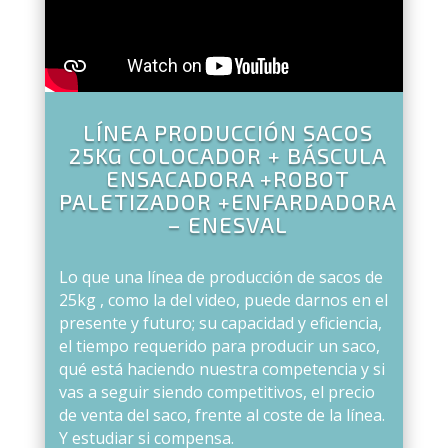
LÍNEA PRODUCCIÓN SACOS
25KG COLOCADOR + BÁSCULA
ENSACADORA +ROBOT
PALETIZADOR +ENFARDADORA
– ENESVAL
Lo que una línea de producción de sacos de
25kg , como la del video, puede darnos en el
presente y futuro; su capacidad y eficiencia,
el tiempo requerido para producir un saco,
qué está haciendo nuestra competencia y si
vas a seguir siendo competitivos, el precio
de venta del saco, frente al coste de la línea.
Y estudiar si compensa.