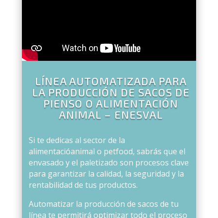
LÍNEA AUTOMATIZADA PARA
LA PRODUCCIÓN DE SACOS DE
PIENSO O ALIMENTACIÓN
ANIMAL – ENESVAL
Si te dedicas al sector de la
alimentacióanimal o petfood, sabrás que el
envasado y el paletizado son procesos clave
para garantizar la calidad, la seguridad y la
rentabilidad de tus productos.
Automatizar la producción de sacos de tu
línea te permitirá optimizar todo el proceso