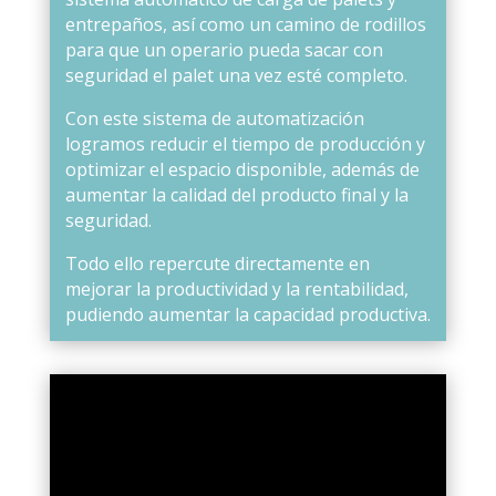
entrepaños, así como un camino de rodillos
para que un operario pueda sacar con
seguridad el palet una vez esté completo.
Con este sistema de automatización
logramos reducir el tiempo de producción y
optimizar el espacio disponible, además de
aumentar la calidad del producto final y la
seguridad.
Todo ello repercute directamente en
mejorar la productividad y la rentabilidad,
pudiendo aumentar la capacidad productiva.