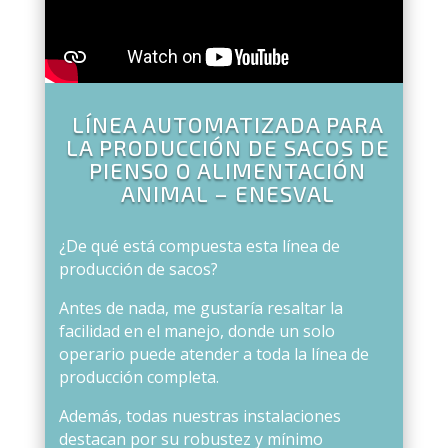
LÍNEA AUTOMATIZADA PARA
LA PRODUCCIÓN DE SACOS DE
PIENSO O ALIMENTACIÓN
ANIMAL – ENESVAL
¿De qué está compuesta esta línea de
producción de sacos?
Antes de nada, me gustaría resaltar la
facilidad en el manejo, donde un solo
operario puede atender a toda la línea de
producción completa.
Además, todas nuestras instalaciones
destacan por su robustez y mínimo