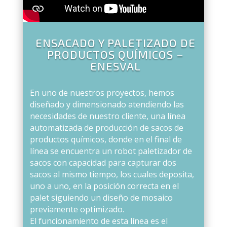
ENSACADO Y PALETIZADO DE
PRODUCTOS QUÍMICOS –
ENESVAL
En uno de nuestros proyectos, hemos
diseñado y dimensionado atendiendo las
necesidades de nuestro cliente, una línea
automatizada de producción de sacos de
productos químicos, donde en el final de
línea se encuentra un robot paletizador de
sacos con capacidad para capturar dos
sacos al mismo tiempo, los cuales deposita,
uno a uno, en la posición correcta en el
palet siguiendo un diseño de mosaico
previamente optimizado.
El funcionamiento de esta línea es el