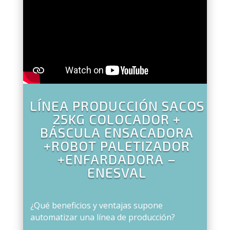
LÍNEA PRODUCCIÓN SACOS
25KG COLOCADOR +
BÁSCULA ENSACADORA
+ROBOT PALETIZADOR
+ENFARDADORA –
ENESVAL
¿Qué beneficios y ventajas supone
automatizar una línea de producción?