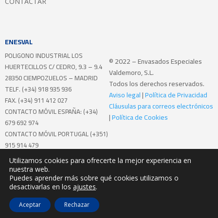
CONTACTAR
ENESVAL
POLIGONO INDUSTRIAL LOS
© 2022 – Envasados Especiales
HUERTECILLOS
C/ CEDRO, 9.3 – 9.4
Valdemoro, S.L.
28350 CIEMPOZUELOS – MADRID
Todos los derechos reservados.
TELF. (+34) 918 935 936
Aviso legal
|
Política de Privacidad
FAX. (+34) 911 412 027
Cláusulas para correos electrónicos
CONTACTO MÓVIL ESPAÑA: (+34)
|
Política de Cookies
679 692 974
CONTACTO MÓVIL PORTUGAL (+351)
915 914 479
Utilizamos cookies para ofrecerte la mejor experiencia en
Realizando el programa de Mentoring
nuestra web.
Internacional
Puedes aprender más sobre qué cookies utilizamos o
desactivarlas en los
ajustes
.
Aceptar
Rechazar