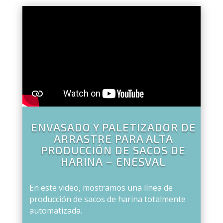
ENVASADO Y PALETIZADOR DE
ARRASTRE PARA ALTA
PRODUCCIÓN DE SACOS DE
HARINA – ENESVAL
En este video, mostramos una línea de
producción de sacos de harina totalmente
automatizada.