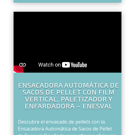
ENSACADORA AUTOMÁTICA DE
SACOS DE PELLET CON FILM
VERTICAL, PALETIZADOR Y
ENFARDADORA – ENESVAL
Descubre el envasado de pellets con la
Ensacadora Automática de Sacos de Pellet