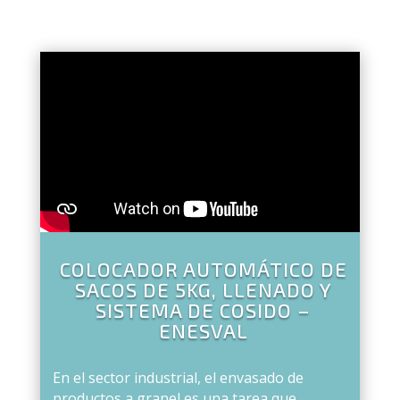
COLOCADOR AUTOMÁTICO DE
SACOS DE 5KG, LLENADO Y
SISTEMA DE COSIDO –
ENESVAL
En el sector industrial, el envasado de
productos a granel es una tarea que